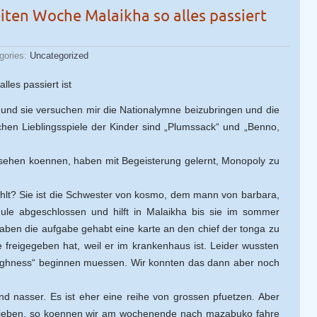
iten Woche Malaikha so alles passiert
gories:
Uncategorized
les passiert ist
r und sie versuchen mir die Nationalymne beizubringen und die
hen Lieblingsspiele der Kinder sind „Plumssack“ und „Benno,
n sehen koennen, haben mit Begeisterung gelernt, Monopoly zu
ehlt? Sie ist die Schwester von kosmo, dem mann von barbara,
chule abgeschlossen und hilft in Malaikha bis sie im sommer
aben die aufgabe gehabt eine karte an den chief der tonga zu
e freigegeben hat, weil er im krankenhaus ist. Leider wussten
r highness“ beginnen muessen. Wir konnten das dann aber noch
nd nasser. Es ist eher eine reihe von grossen pfuetzen. Aber
eblieben, so koennen wir am wochenende nach mazabuko fahre