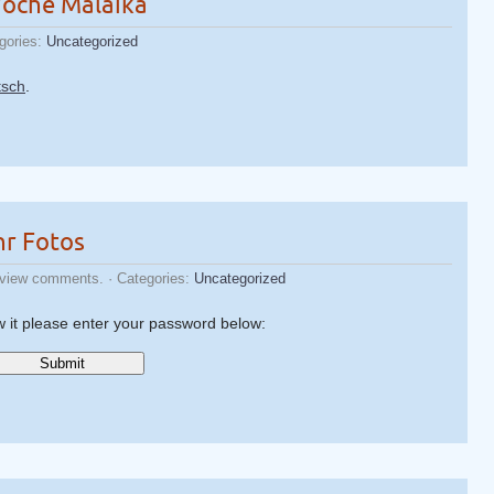
Woche Malaika
gories:
Uncategorized
tsch
.
hr Fotos
 view comments. · Categories:
Uncategorized
w it please enter your password below: