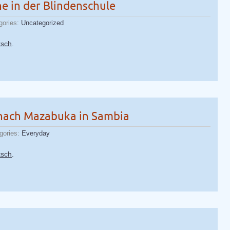
e in der Blindenschule
gories:
Uncategorized
tsch
.
nach Mazabuka in Sambia
gories:
Everyday
tsch
.