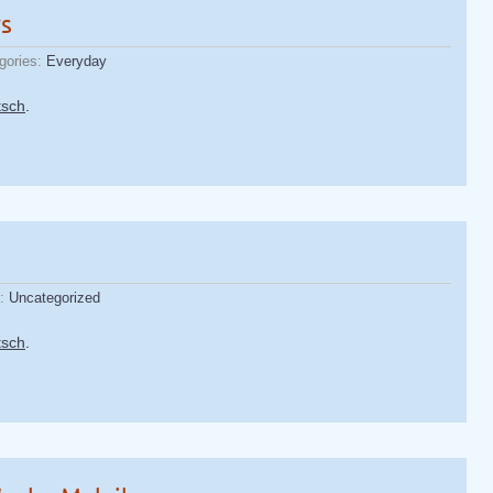
ys
gories:
Everyday
tsch
.
s:
Uncategorized
tsch
.